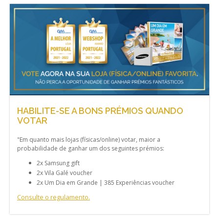
HABILITE-SE A BONS PRÉMIOS QUANDO
VOTAR
"Em quanto mais lojas (físicas/online) votar, maior a
probabilidade de ganhar um dos seguintes prémios:
2x Samsung gift
2x Vila Galé voucher
2x Um Dia em Grande | 385 Experiências voucher
Consulte o regulamento.